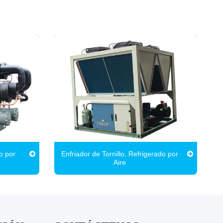
do por
Enfriador de Tornillo, Refrigerado por
Aire