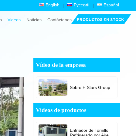
English
Русский
Español
s
Videos
Noticias
Contáctenos
PRODUCTOS EN STOCK
Vídeo de la empresa
Sobre H.Stars Group
Vídeos de productos
Enfriador de Tornillo,
Refrigerado por Aire