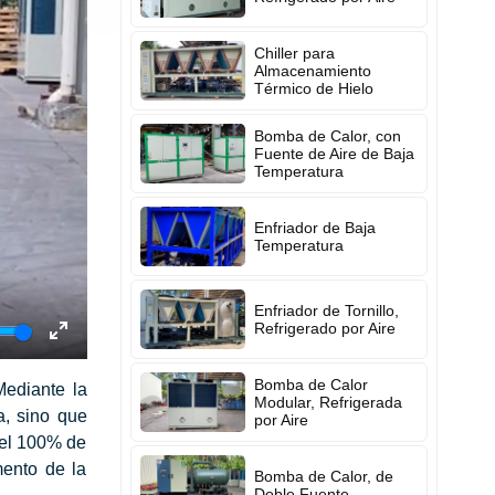
Chiller para
Almacenamiento
Térmico de Hielo
Bomba de Calor, con
Fuente de Aire de Baja
Temperatura
Enfriador de Baja
Temperatura
Enfriador de Tornillo,
Refrigerado por Aire
Enter
Bomba de Calor
fullscreen
Mediante la
Modular, Refrigerada
a, sino que
por Aire
 el 100% de
mento de la
Bomba de Calor, de
Doble Fuente