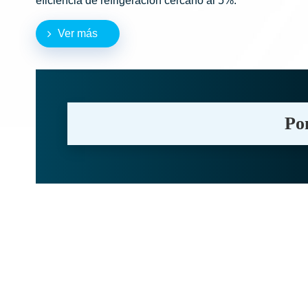
eficiencia de refrigeración cercano al 5%.
Ver más
Po