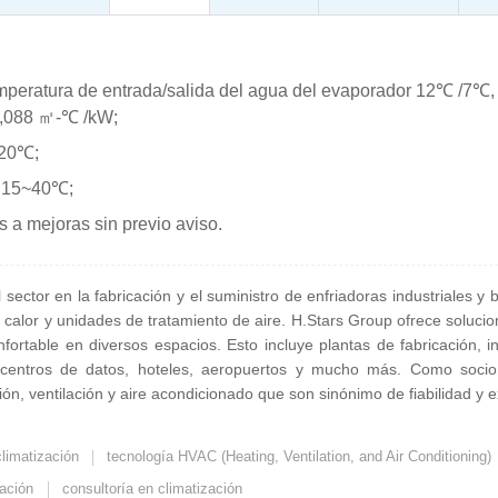
emperatura de entrada/salida del agua del evaporador 12℃ /7℃, 
0,088 ㎡-℃ /kW;
~20℃;
: 15~40℃;
s a mejoras sin previo aviso.
sector en la fabricación y el suministro de enfriadoras industriales 
e calor y unidades de tratamiento de aire. H.Stars Group ofrece soluci
ortable en diversos espacios. Esto incluye plantas de fabricación, i
as, centros de datos, hoteles, aeropuertos y mucho más. Como soc
ón, ventilación y aire acondicionado que son sinónimo de fiabilidad y e
limatización
tecnología HVAC (Heating, Ventilation, and Air Conditioning)
ración
consultoría en climatización