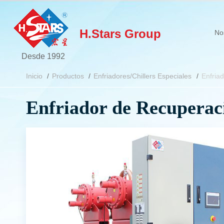
H.Stars Group
No
Desde 1992
Inicio
Productos
Enfriadores/Chillers Especiales
Enfria
Enfriador de Recuperac