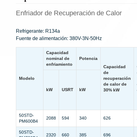
Enfriador de Recuperación de Calor
Refrigerante: R134a
Fuente de alimentación: 380V-3N-50Hz
Capacidad
nominal de
Potencia
enfriamiento
Capacidad
de
Modelo
recuperación
de calor de
kW
USRT
kW
30% kW
50STD-
2088
594
340
626
PM600B4
50STD-
2320
660
385
696