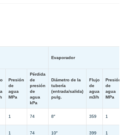
Evaporador
Pérdida
Pér
jo
Presión
de
Diámetro de la
Flujo
Presión
de
de
presión
tubería
de
de
pre
a
agua
de
(entrada/salida)
agua
agua
de
h
MPa
agua
pulg.
m3/h
MPa
agu
kPa
kPa
1
74
8″
359
1
74
1
74
10″
399
1
74