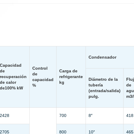
Condensador
Capacidad
Control
de
Carga de
de
recuperación
refrigerante
Diámetro de la
Flu
capacidad
de calor
kg
tubería
de
%
de100% kW
(entrada/salida)
agu
pulg.
m3/
2428
700
8″
418
2705
800
10″
465