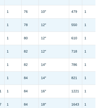
1
76
10″
479
1
76
1
78
12″
550
1
78
1
80
12″
610
1
80
1
82
12″
718
1
82
1
82
14″
786
1
82
1
84
14″
821
1
84
1
1
84
16″
1221
1
84
7
1
84
18″
1643
1
84