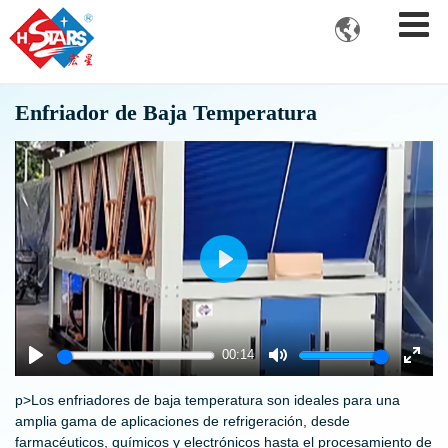

Enfriador de Baja Temperatura
Play
00:14
Play
Mute
Enter
fulls
p>Los enfriadores de baja temperatura son ideales para una
amplia gama de aplicaciones de refrigeración, desde
farmacéuticos, químicos y electrónicos hasta el procesamiento de