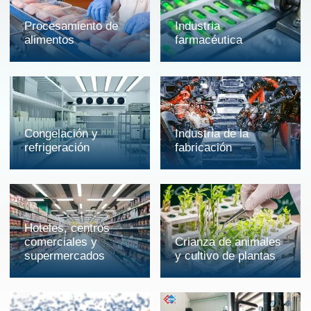
Procesamiento de
Industria
alimentos
farmacéutica
Congelación y
Industria de la
refrigeración
fabricación
Hoteles, centros
comerciales y
Crianza de animales
supermercados
y cultivo de plantas