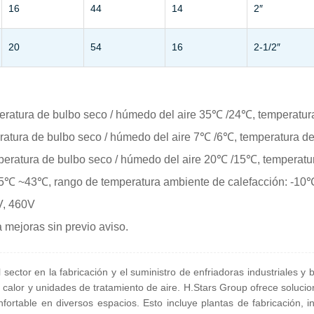
16
44
14
2″
20
54
16
2-1/2″
eratura de bulbo seco / húmedo del aire 35℃ /24℃, temperatur
ratura de bulbo seco / húmedo del aire 7℃ /6℃, temperatura de
peratura de bulbo seco / húmedo del aire 20℃ /15℃, temperatu
 15℃ ~43℃, rango de temperatura ambiente de calefacción: -10
V, 460V
 mejoras sin previo aviso.
sector en la fabricación y el suministro de enfriadoras industriales 
e calor y unidades de tratamiento de aire. H.Stars Group ofrece soluci
ortable en diversos espacios. Esto incluye plantas de fabricación, i