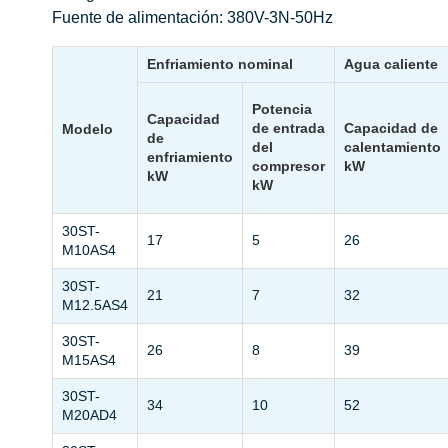
Fuente de alimentación: 380V-3N-50Hz
Enfriamiento nominal
Agua caliente
Potencia
Capacidad
de entrada
Capacidad de
Modelo
de
del
calentamiento
enfriamiento
compresor
kW
kW
kW
30ST-
17
5
26
M10AS4
30ST-
21
7
32
M12.5AS4
30ST-
26
8
39
M15AS4
30ST-
34
10
52
M20AD4