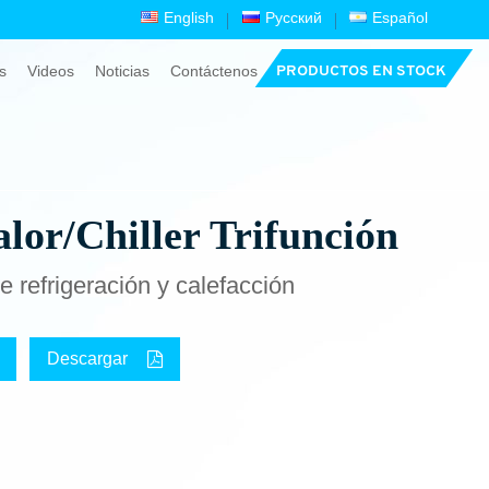
English
Русский
Español
s
Videos
Noticias
Contáctenos
PRODUCTOS EN STOCK
or/Chiller Trifunción
 refrigeración y calefacción
Descargar