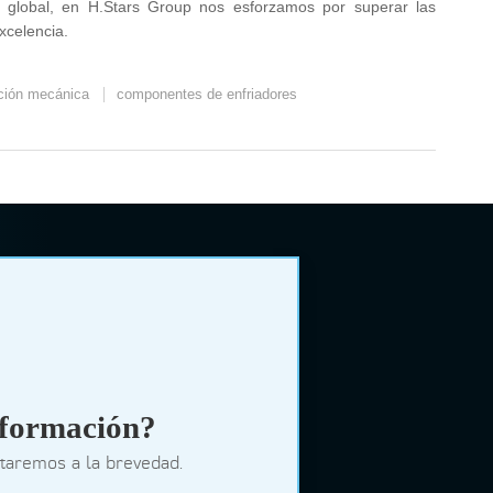
io global, en H.Stars Group nos esforzamos por superar las
xcelencia.
ación mecánica
componentes de enfriadores
nformación?
ctaremos a la brevedad.