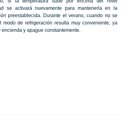
o, si la temperatura sube por encima del nivel
dad se activará nuevamente para mantenerla en la
ción preestablecida. Durante el verano, cuando no se
el modo de refrigeración resulta muy conveniente, ya
se encienda y apague constantemente.