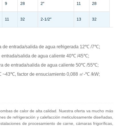
9
28
2″
11
28
11
32
2-1/2″
13
32
a de entrada/salida de agua refrigerada 12℃ /7℃;
 entrada/salida de agua caliente 40℃ /45℃;
ra de entrada/salida de agua caliente 50℃ /55℃;
℃ ~43℃, factor de ensuciamiento 0,088 ㎡-℃ /kW;
y bombas de calor de alta calidad. Nuestra oferta va mucho más
ones de refrigeración y calefacción meticulosamente diseñadas,
nstalaciones de procesamiento de carne, cámaras frigoríficas,