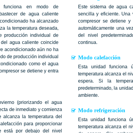
te funciona en modo de
Este sistema de agua ca
abastecer de agua caliente
sencilla y eficiente. Un
 acondicionado ha alcanzado
compresor se detiene y 
nza la temperatura deseada,
automáticamente una vez
 producción individual de
del nivel predetermina
del agua caliente coincide
continua.
aire acondicionado aún no ha
odo de producción individual
Modo calefacción
 acondicionado como el agua
Esta unidad funciona 
ompresor se detiene y entra
temperatura alcanza el n
espera. Si la temper
predeterminado, la unidad
ambiente.
vierno (priorizando el agua
necta de inmediato y comienza
Modo refrigeración
e alcanza la temperatura del
Esta unidad funciona ú
alefacción para proporcionar
temperatura alcanza el n
e está por debajo del nivel