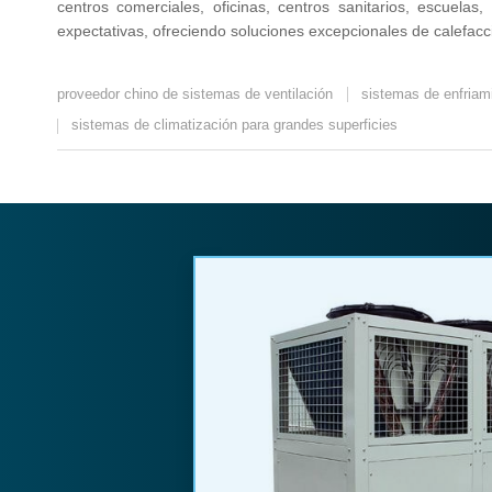
centros comerciales, oficinas, centros sanitarios, escuel
expectativas, ofreciendo soluciones excepcionales de calefacci
proveedor chino de sistemas de ventilación
sistemas de enfriami
sistemas de climatización para grandes superficies