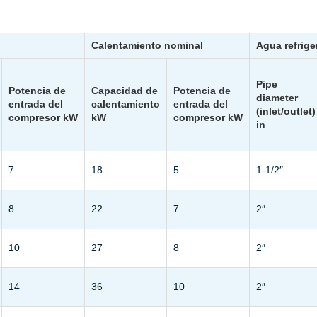
Calentamiento nominal
Agua refrige
Pipe
Potencia de
Capacidad de
Potencia de
diameter
entrada del
calentamiento
entrada del
(inlet/outlet)
compresor kW
kW
compresor kW
in
7
18
5
1-1/2″
8
22
7
2″
10
27
8
2″
14
36
10
2″