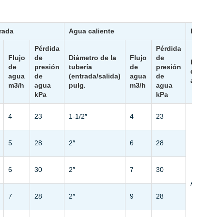
rada
Agua caliente
Interca
Pérdida
Pérdida
Flujo
de
Diámetro de la
Flujo
de
Interca
de
presión
tubería
de
presión
de calo
agua
de
(entrada/salida)
agua
de
agua
m3/h
agua
pulg.
m3/h
agua
kPa
kPa
4
23
1-1/2″
4
23
5
28
2″
6
28
6
30
2″
7
30
Armazón
7
28
2″
9
28